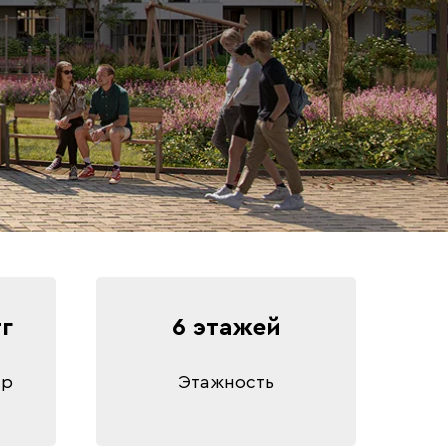
тг
6 этажей
ир
Этажность